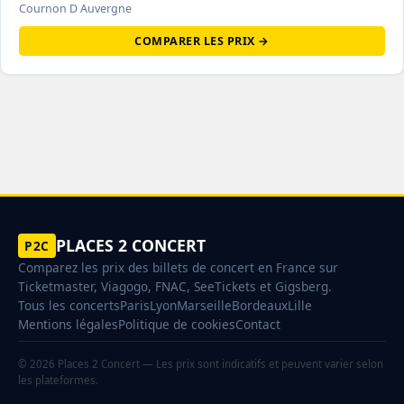
Cournon D Auvergne
COMPARER LES PRIX →
PLACES 2 CONCERT
P2C
Comparez les prix des billets de concert en France sur
Ticketmaster, Viagogo, FNAC, SeeTickets et Gigsberg.
Tous les concerts
Paris
Lyon
Marseille
Bordeaux
Lille
Mentions légales
Politique de cookies
Contact
© 2026 Places 2 Concert — Les prix sont indicatifs et peuvent varier selon
les plateformes.